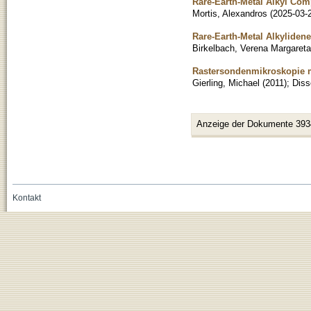
Rare-Earth-Metal Alkyl Com
Mortis, Alexandros
(
2025-03-
Rare-Earth-Metal Alkyliden
Birkelbach, Verena Margareta
Rastersondenmikroskopie m
Gierling, Michael
(
2011
)
;
Diss
Anzeige der Dokumente 393
Kontakt