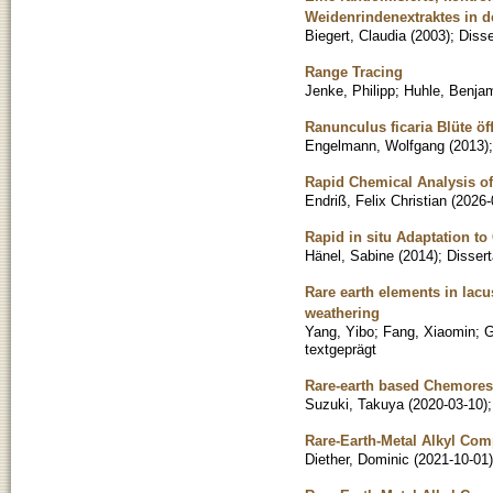
Weidenrindenextraktes in 
Biegert, Claudia
(
2003
)
;
Disse
Range Tracing
Jenke, Philipp
;
Huhle, Benja
Ranunculus ficaria Blüte öf
Engelmann, Wolfgang
(
2013
)
Rapid Chemical Analysis of
Endriß, Felix Christian
(
2026-
Rapid in situ Adaptation to
Hänel, Sabine
(
2014
)
;
Dissert
Rare earth elements in lacu
weathering
Yang, Yibo
;
Fang, Xiaomin
;
G
textgeprägt
Rare-earth based Chemores
Suzuki, Takuya
(
2020-03-10
)
Rare-Earth-Metal Alkyl Com
Diether, Dominic
(
2021-10-01
)