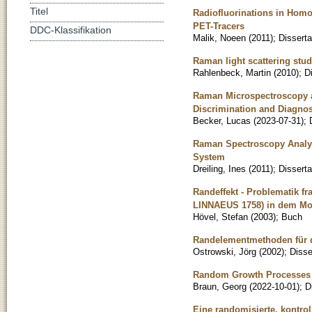
Titel
Radiofluorinations in Homo
PET-Tracers
DDC-Klassifikation
Malik, Noeen
(
2011
)
;
Disserta
Raman light scattering st
Rahlenbeck, Martin
(
2010
)
;
D
Raman Microspectroscopy a
Discrimination and Diagnos
Becker, Lucas
(
2023-07-31
)
;
Raman Spectroscopy Analys
System
Dreiling, Ines
(
2011
)
;
Disserta
Randeffekt - Problematik fr
LINNAEUS 1758) in dem Mo
Hövel, Stefan
(
2003
)
;
Buch
Randelementmethoden für d
Ostrowski, Jörg
(
2002
)
;
Disse
Random Growth Processes
Braun, Georg
(
2022-10-01
)
;
D
Eine randomisierte, kontrol