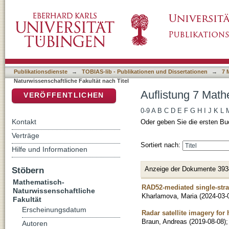
Auflistung 7 Mathematisch-Naturwissenschaftl
DSpace Repositorium (Manakin basiert)
Publikationsdienste
→
TOBIAS-lib - Publikationen und Dissertationen
→
7 
Naturwissenschaftliche Fakultät nach Titel
Auflistung 7 Math
VERÖFFENTLICHEN
0-9
A
B
C
D
E
F
G
H
I
J
K
L
Kontakt
Oder geben Sie die ersten Bu
Verträge
Sortiert nach:
Hilfe und Informationen
Anzeige der Dokumente 393
Stöbern
Mathematisch-
RAD52-mediated single-str
Naturwissenschaftliche
Kharlamova, Maria
(
2024-03-
Fakultät
Erscheinungsdatum
Radar satellite imagery fo
Braun, Andreas
(
2019-08-08
)
Autoren